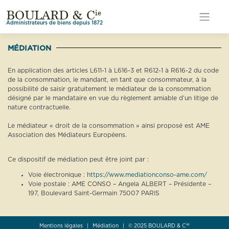
Skip
ie
BOULARD & C
to
content
Administrateurs de biens depuis 1872
MÉDIATION
En application des articles L611-1 à L616-3 et R612-1 à R616-2 du code
de la consommation, le mandant, en tant que consommateur, à la
possibilité de saisir gratuitement le médiateur de la consommation
désigné par le mandataire en vue du règlement amiable d’un litige de
nature contractuelle.
Le médiateur « droit de la consommation » ainsi proposé est AME
Association des Médiateurs Européens.
Ce dispositif de médiation peut être joint par :
Voie électronique :
https://www.mediationconso-ame.com/
Voie postale : AME CONSO – Angela ALBERT – Présidente –
197, Boulevard Saint-Germain 75007 PARIS
ie
Mentions légales
|
Médiation
|
© 2025
BOULARD & C